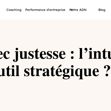
Coaching
Performance d'entreprise
Notre ADN
Blog
c justesse : l’int
util stratégique ?