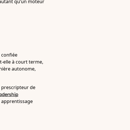
e autant qu’un moteur
 confiée
t-elle à court terme,
anière autonome,
e prescripteur de
adership
un apprentissage