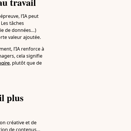
u travail
 épreuve, l’IA peut
 Les tâches
sie de données…)
rte valeur ajoutée.
ment, l’IA renforce à
agers, cela signifie
, plutôt que de
naire
l plus
ion créative et de
ction de contenus…