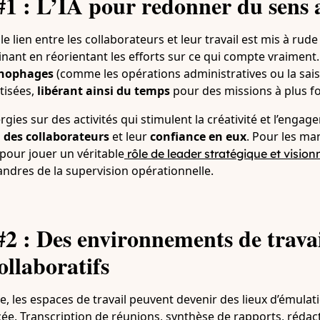
1 : L’IA pour redonner du sens a
 lien entre les collaborateurs et leur travail est mis à rude
nant en réorientant les efforts sur ce qui compte vraiment.
onophages
(comme les opérations administratives ou la sai
tisées,
libérant ainsi du temps
pour des missions à plus fo
gies sur des activités qui stimulent la créativité et l’engage
n des collaborateurs
et leur
confiance en eux
. Pour les man
our jouer un véritable
rôle de leader stratégique et vision
andres de la supervision opérationnelle.
2 : Des environnements de travai
collaboratifs
ve, les espaces de travail peuvent devenir des lieux d’émulat
cée. Transcription de réunions, synthèse de rapports, réda