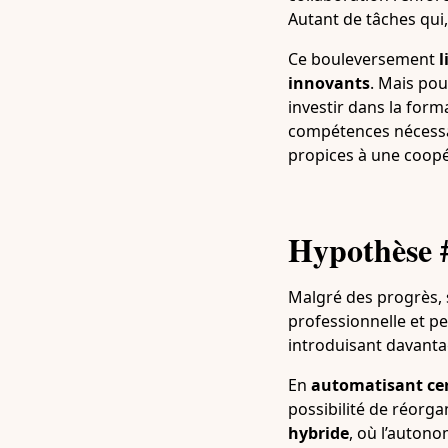
Autant de tâches qui
Ce bouleversement
l
innovants
. Mais pou
investir dans la for
compétences nécessai
propices à une coopé
Hypothèse #
Malgré des progrès,
professionnelle et pe
introduisant davantag
En
automatisant cer
possibilité de réorga
hybride
, où l’auton