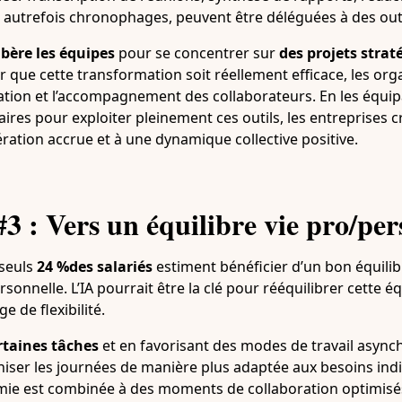
, autrefois chronophages, peuvent être déléguées à des out
ibère les équipes
pour se concentrer sur
des projets strat
r que cette transformation soit réellement efficace, les org
mation et l’accompagnement des collaborateurs. En les équi
res pour exploiter pleinement ces outils, les entreprises c
ration accrue et à une dynamique collective positive.
3 : Vers un équilibre vie pro/pe
 seuls
24 %des salariés
estiment bénéficier d’un bon équilibr
rsonnelle. L’IA pourrait être la clé pour rééquilibrer cette é
e de flexibilité.
taines tâches
et en favorisant des modes de travail asynchr
niser les journées de manière plus adaptée aux besoins ind
omie est combinée à des moments de collaboration optimisé