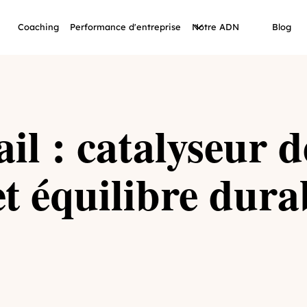
Coaching
Performance d'entreprise
Notre ADN
Blog
il : catalyseur d
et équilibre dura