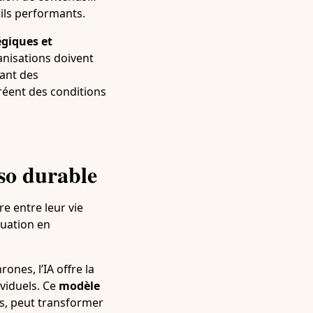
ils performants.
égiques et
anisations doivent
pant des
réent des conditions
rso durable
e entre leur vie
quation en
ones, l’IA offre la
ividuels. Ce
modèle
s, peut transformer