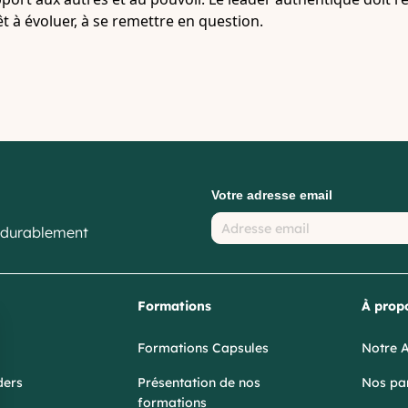
t à évoluer, à se remettre en question.
Votre adresse email
 durablement
Formations
À prop
Formations Capsules
Notre 
ders
Présentation de nos
Nos par
formations