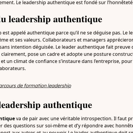
ment. Le leadership authentique est fondé sur l’honnêteté et
u leadership authentique
p est appelé authentique parce qu’il ne se déguise pas. Le 
ême et ses valeurs. Collaborateurs et managers apprécieront
sans intention déguisée. Le leader authentique fait preuve d’a
me clairement, pose un cadre et adopte une posture construc
 et un climat de confiance s’instaure dans l’entreprise, pour
aborateurs.
arcours de formation leadership
leadership authentique
entique
va de pair avec une véritable introspection. Il faut 
er des questions sur soi-même et d’y répondre avec honnê
ort aux autres et au pouvoir. Le leader authentique doit re