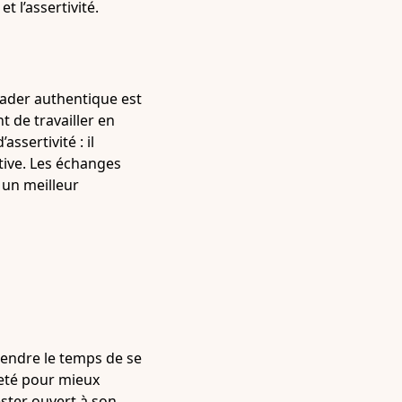
 l’assertivité.
leader authentique est
 de travailler en
ssertivité : il
tive. Les échanges
 un meilleur
prendre le temps de se
teté pour mieux
ster ouvert à son