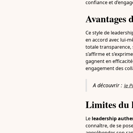
confiance et d’engage
Avantages d
Ce style de leadershi
en accord avec lui-m
totale transparence, 
s’affirme et s’expri
gagnent en efficacité
engagement des coll
A découvrir :
le P
Li
mites du 
Le
leadership auth
connaître, de se pos
appréhender son rapp